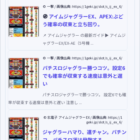
© 一撃 / 画像出典: https://1geki.jp/slot/s_ij_ex_6/
🧭
アイムジャグラーEX、APEX:ぶど
う確率の収束と立ち回り。
📌 アイムジャグラー の最新ガイド▶︎ アイムジ
ャグラーEX/EX-AE（5号機 ...
© 一撃 / 画像出典: https://1geki.jp/slot/s_ij_ex_6/
パチスロジャグラー勝つコツ。設定6
でも確率が収束する速度は意外と遅
い
パチスロジャグラーで勝つコツ。 設定6でも確
率が収束する速度は意外と遅い 注意し ...
© 北電子 アイムジャグラーEX / 画像出典: https://1
geki.jp/slot/s_ij_ex_6/
ジャグラーハマり、連チャン。パチン
コ、パチスロ運は発散する