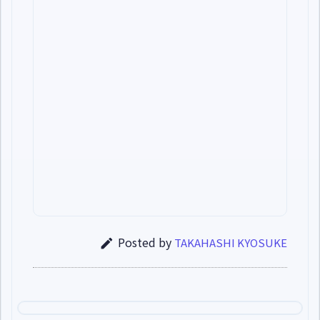
Posted by
TAKAHASHI KYOSUKE
