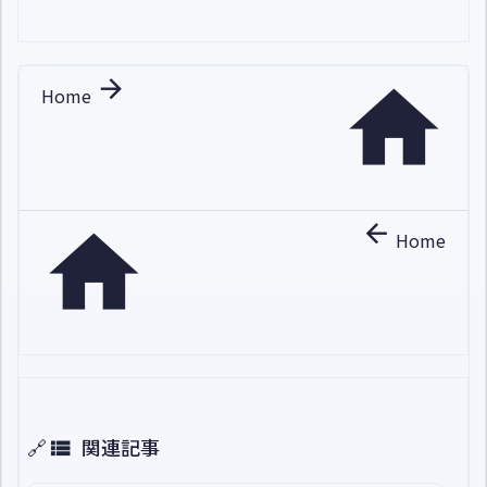


Home


Home
🔗
関連記事
