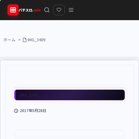
パチスロ.
win
ホーム
>
IMG_3489

IMG_3489
2017年5月28日
