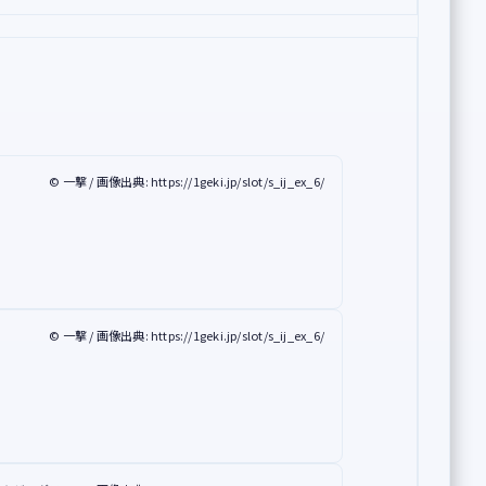
© 一撃 / 画像出典: https://1geki.jp/slot/s_ij_ex_6/
© 一撃 / 画像出典: https://1geki.jp/slot/s_ij_ex_6/