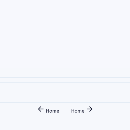


Home
Home