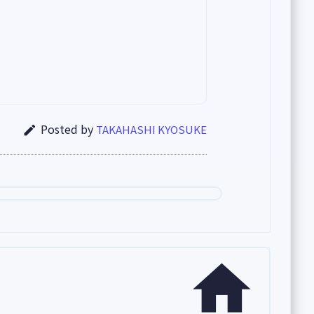
Posted by
TAKAHASHI KYOSUKE

