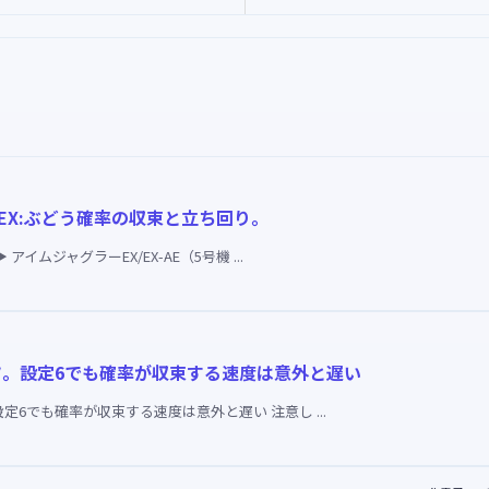
PEX:ぶどう確率の収束と立ち回り。
アイムジャグラーEX/EX-AE（5号機 ...
。設定6でも確率が収束する速度は意外と遅い
定6でも確率が収束する速度は意外と遅い 注意し ...