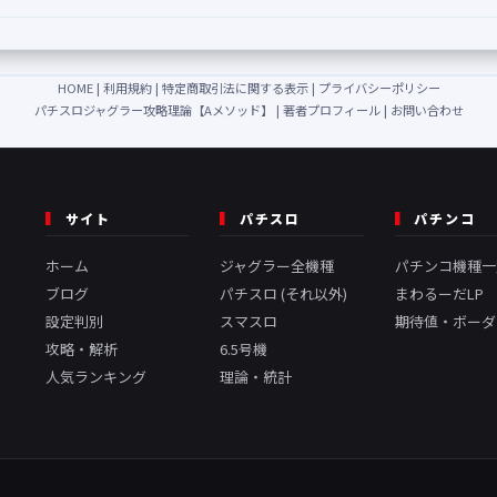
HOME
|
利用規約
|
特定商取引法に関する表示
|
プライバシーポリシー
パチスロジャグラー攻略理論【Aメソッド】
|
著者プロフィール
|
お問い合わせ
サイト
パチスロ
パチンコ
ホーム
ジャグラー全機種
パチンコ機種一
ブログ
パチスロ (それ以外)
まわるーだLP
設定判別
スマスロ
期待値・ボーダ
攻略・解析
6.5号機
人気ランキング
理論・統計