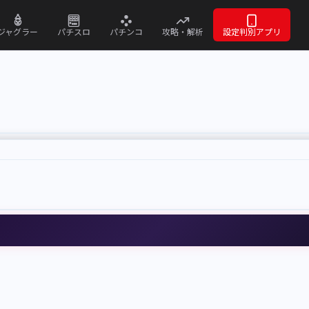
ジャグラー
パチスロ
パチンコ
攻略・解析
設定判別アプリ