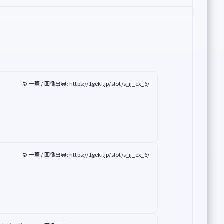
© 一撃 / 画像出典: https://1geki.jp/slot/s_ij_ex_6/
© 一撃 / 画像出典: https://1geki.jp/slot/s_ij_ex_6/