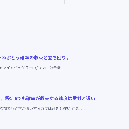
PEX:ぶどう確率の収束と立ち回り。
アイムジャグラーEX/EX-AE（5号機 ...
。設定6でも確率が収束する速度は意外と遅い
定6でも確率が収束する速度は意外と遅い 注意し ...