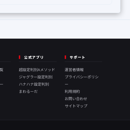
公式アプリ
サポート
覧
超設定判別Aメソッド
運営者情報
ジャグラー設定判別
プライバシーポリシ
ー
ハナハナ設定判別
ー
まわるーだ
利用規約
お問い合わせ
サイトマップ