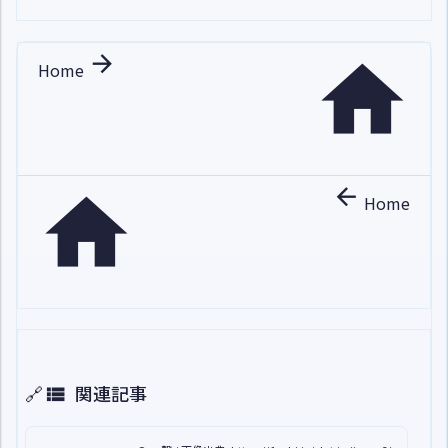


Home


Home
🔗
関連記事
