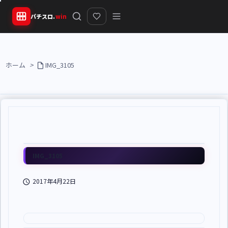
パチスロ.
win
ホーム
>
IMG_3105

IMG_3105
2017年4月22日
