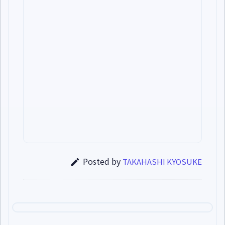
Posted by
TAKAHASHI KYOSUKE
