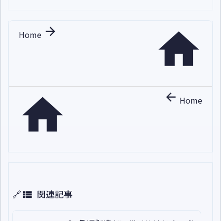


Home


Home
🔗
関連記事
