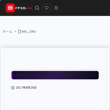
パチスロ.
win
ホーム
>
IMG_2963

IMG_2963
2017年4月20日
