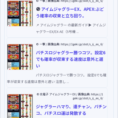
© 一撃 / 画像出典: https://1geki.jp/slot/s_ij_ex_6/
🧭
アイムジャグラーEX、APEX:ぶど
う確率の収束と立ち回り。
📌 アイムジャグラー の最新ガイド▶︎ アイムジ
ャグラーEX/EX-AE（5号機 ...
© 一撃 / 画像出典: https://1geki.jp/slot/s_ij_ex_6/
パチスロジャグラー勝つコツ。設定6
でも確率が収束する速度は意外と遅
い
パチスロジャグラーで勝つコツ。 設定6でも確
率が収束する速度は意外と遅い 注意し ...
© 北電子 アイムジャグラーEX / 画像出典: https://1
geki.jp/slot/s_ij_ex_6/
ジャグラーハマり、連チャン。パチン
コ、パチスロ運は発散する