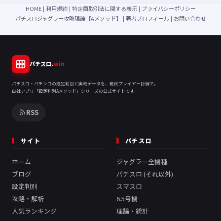
HOME
|
利用規約
|
特定商取引法に関する表示
|
プライバシーポリシー
パチスロジャグラー攻略理論【Aメソッド】
|
著者プロフィール
|
お問い合わせ
パチスロ.
win
パチスロ・パチンコの設定判別と実戦データを、現役プレイヤー目線で。
自社アプリ「設定判別Aメソッド」シリーズの公式サイトです。
RSS
サイト
パチスロ
ホーム
ジャグラー全機種
ブログ
パチスロ (それ以外)
設定判別
スマスロ
攻略・解析
6.5号機
人気ランキング
理論・統計