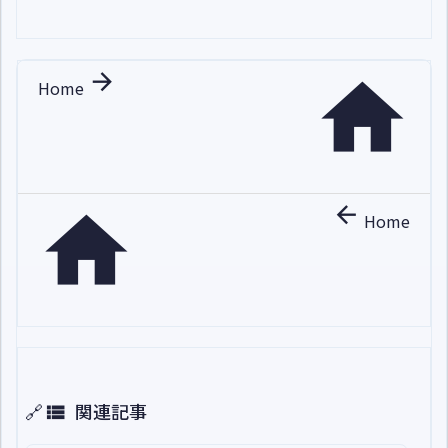


Home


Home
🔗
関連記事
