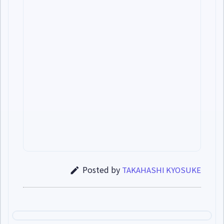
Posted by
TAKAHASHI KYOSUKE
