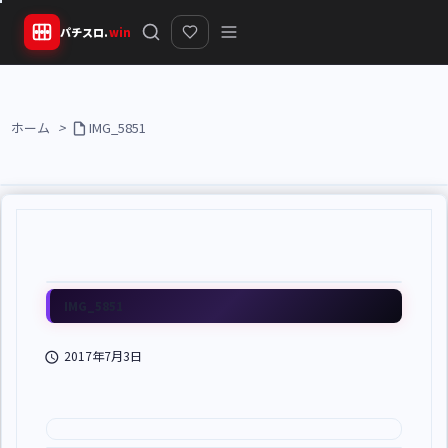
パチスロ.
win
ホーム
>
IMG_5851

IMG_5851
2017年7月3日
