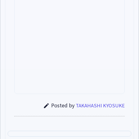
Posted by
TAKAHASHI KYOSUKE
