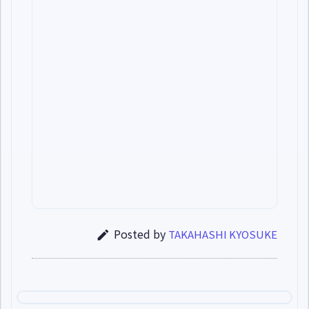
Posted by
TAKAHASHI KYOSUKE
