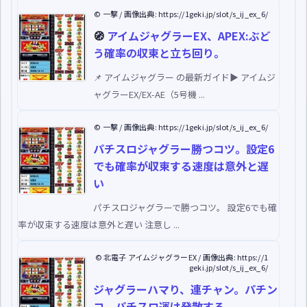
© 一撃 / 画像出典: https://1geki.jp/slot/s_ij_ex_6/
🧭
アイムジャグラーEX、APEX:ぶど
う確率の収束と立ち回り。
📌 アイムジャグラー の最新ガイド▶︎ アイムジ
ャグラーEX/EX-AE（5号機 ...
© 一撃 / 画像出典: https://1geki.jp/slot/s_ij_ex_6/
パチスロジャグラー勝つコツ。設定6
でも確率が収束する速度は意外と遅
い
パチスロジャグラーで勝つコツ。 設定6でも確
率が収束する速度は意外と遅い 注意し ...
© 北電子 アイムジャグラーEX / 画像出典: https://1
geki.jp/slot/s_ij_ex_6/
ジャグラーハマり、連チャン。パチン
コ、パチスロ運は発散する