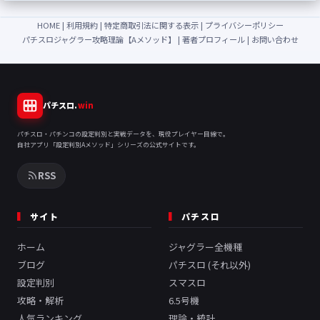
HOME
|
利用規約
|
特定商取引法に関する表示
|
プライバシーポリシー
パチスロジャグラー攻略理論【Aメソッド】
|
著者プロフィール
|
お問い合わせ
パチスロ.
win
パチスロ・パチンコの設定判別と実戦データを、現役プレイヤー目線で。
自社アプリ「設定判別Aメソッド」シリーズの公式サイトです。
RSS
サイト
パチスロ
ホーム
ジャグラー全機種
ブログ
パチスロ (それ以外)
設定判別
スマスロ
攻略・解析
6.5号機
人気ランキング
理論・統計