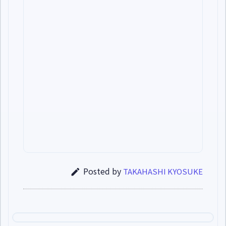
Posted by
TAKAHASHI KYOSUKE
