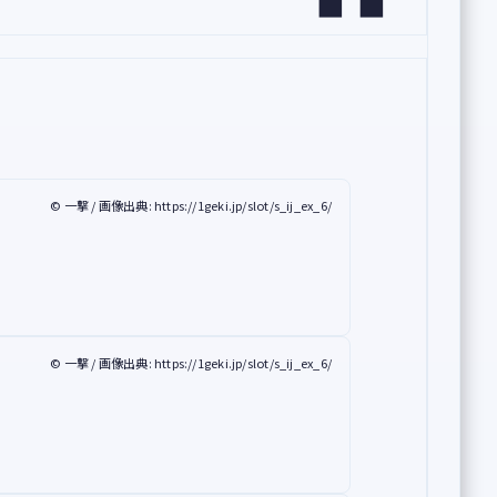
© 一撃 / 画像出典: https://1geki.jp/slot/s_ij_ex_6/
© 一撃 / 画像出典: https://1geki.jp/slot/s_ij_ex_6/