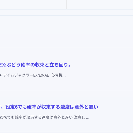
PEX:ぶどう確率の収束と立ち回り。
アイムジャグラーEX/EX-AE（5号機 ...
。設定6でも確率が収束する速度は意外と遅い
定6でも確率が収束する速度は意外と遅い 注意し ...