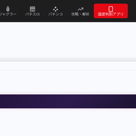
ジャグラー
パチスロ
パチンコ
攻略・解析
設定判別アプリ