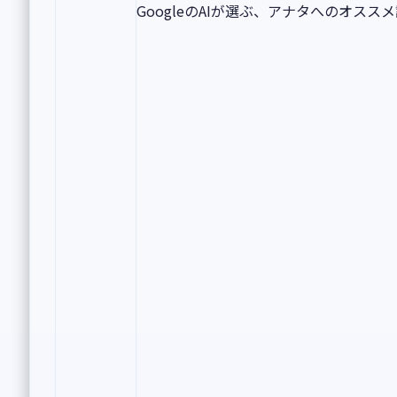
GoogleのAIが選ぶ、アナタへのオスス