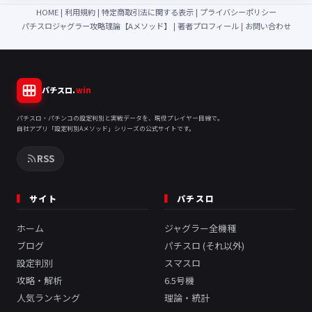
HOME
|
利用規約
|
特定商取引法に関する表示
|
プライバシーポリシー
パチスロジャグラー攻略理論【Aメソッド】
|
著者プロフィール
|
お問い合わせ
パチスロ.
win
パチスロ・パチンコの設定判別と実戦データを、現役プレイヤー目線で。
自社アプリ「設定判別Aメソッド」シリーズの公式サイトです。
RSS
サイト
パチスロ
ホーム
ジャグラー全機種
ブログ
パチスロ (それ以外)
設定判別
スマスロ
攻略・解析
6.5号機
人気ランキング
理論・統計