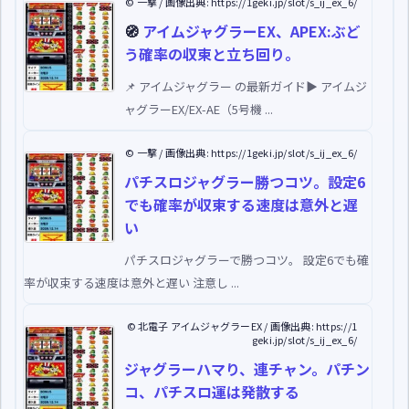
© 一撃 / 画像出典: https://1geki.jp/slot/s_ij_ex_6/
🧭
アイムジャグラーEX、APEX:ぶど
う確率の収束と立ち回り。
📌 アイムジャグラー の最新ガイド▶︎ アイムジ
ャグラーEX/EX-AE（5号機 ...
© 一撃 / 画像出典: https://1geki.jp/slot/s_ij_ex_6/
パチスロジャグラー勝つコツ。設定6
でも確率が収束する速度は意外と遅
い
パチスロジャグラーで勝つコツ。 設定6でも確
率が収束する速度は意外と遅い 注意し ...
© 北電子 アイムジャグラーEX / 画像出典: https://1
geki.jp/slot/s_ij_ex_6/
ジャグラーハマり、連チャン。パチン
コ、パチスロ運は発散する