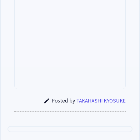
Posted by
TAKAHASHI KYOSUKE
