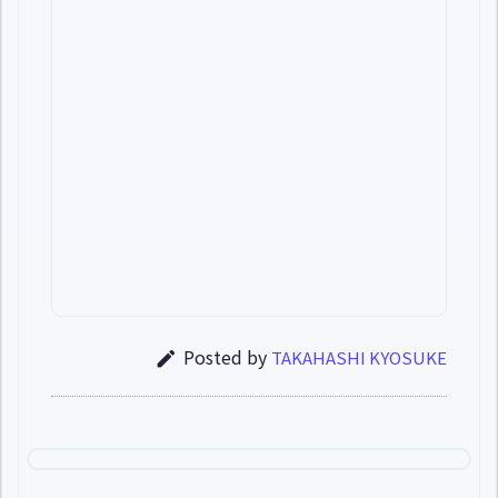
Posted by
TAKAHASHI KYOSUKE
