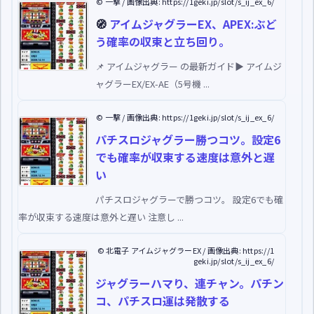
© 一撃 / 画像出典: https://1geki.jp/slot/s_ij_ex_6/
🧭
アイムジャグラーEX、APEX:ぶど
う確率の収束と立ち回り。
📌 アイムジャグラー の最新ガイド▶︎ アイムジ
ャグラーEX/EX-AE（5号機 ...
© 一撃 / 画像出典: https://1geki.jp/slot/s_ij_ex_6/
パチスロジャグラー勝つコツ。設定6
でも確率が収束する速度は意外と遅
い
パチスロジャグラーで勝つコツ。 設定6でも確
率が収束する速度は意外と遅い 注意し ...
© 北電子 アイムジャグラーEX / 画像出典: https://1
geki.jp/slot/s_ij_ex_6/
ジャグラーハマり、連チャン。パチン
コ、パチスロ運は発散する