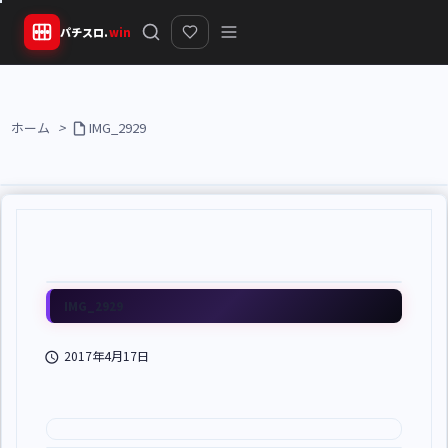
パチスロ.
win
ホーム
>
IMG_2929

IMG_2929
2017年4月17日
