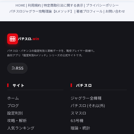
HOME
|
利用規約
|
特定商取引法に関する表示
|
プライバシーポリシー
パチスロジャグラー攻略理論【Aメソッド】
|
著者プロフィール
|
お問い合わせ
パチスロ.
win
パチスロ・パチンコの設定判別と実戦データを、現役プレイヤー目線で。
自社アプリ「設定判別Aメソッド」シリーズの公式サイトです。
RSS
サイト
パチスロ
ホーム
ジャグラー全機種
ブログ
パチスロ (それ以外)
設定判別
スマスロ
攻略・解析
6.5号機
人気ランキング
理論・統計