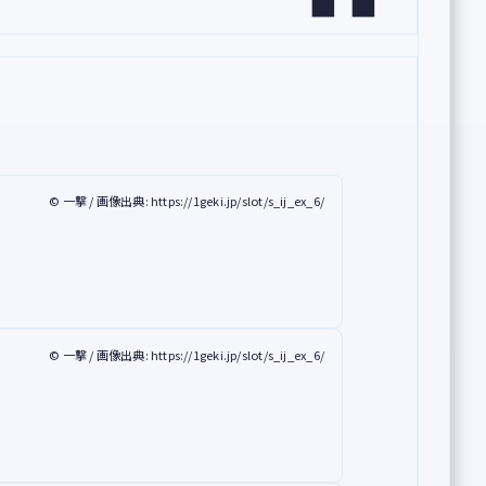
© 一撃 / 画像出典: https://1geki.jp/slot/s_ij_ex_6/
© 一撃 / 画像出典: https://1geki.jp/slot/s_ij_ex_6/