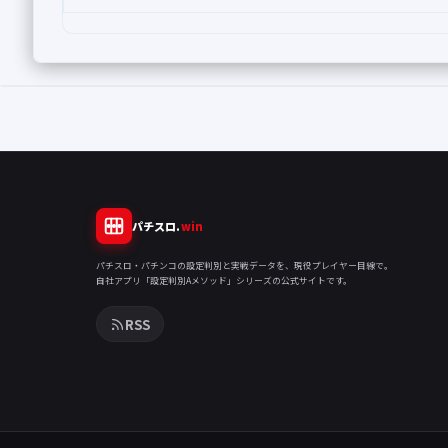
パチスロ.
win
パチスロ・パチンコの設定判別と実戦データを、現役プレイヤー目線で。
自社アプリ「設定判別Aメソッド」シリーズの公式サイトです。
RSS