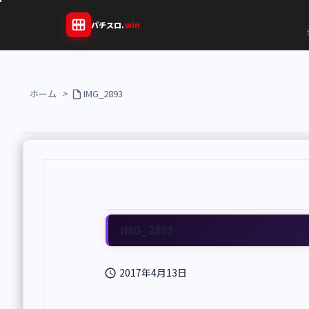
パチスロ.
win
ホーム
>
IMG_2893

IMG_2893
2017年4月13日
