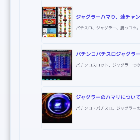
ジャグラーハマり、連チャ
パチスロ、ジャグラー、勝つコツ。設
パチンコパチスロジャグラ
パチンコスロット、ジャグラーでの立
ジャグラーのハマリについて
パチンコ・パチスロ。ジャグラーのハ