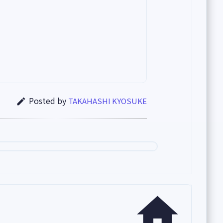
Posted by
TAKAHASHI KYOSUKE

