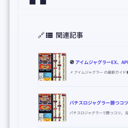
🔗
関連記事

🧭
アイムジャグラーEX、A
📌 アイムジャグラー の最新ガイド▶︎ 
パチスロジャグラー勝つコツ
パチスロジャグラーで勝つコツ。 設