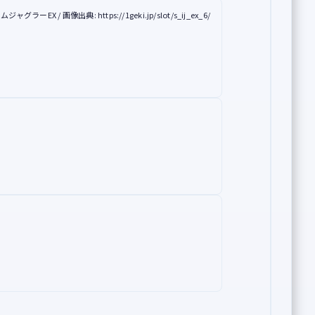
ャグラーEX / 画像出典: https://1geki.jp/slot/s_ij_ex_6/