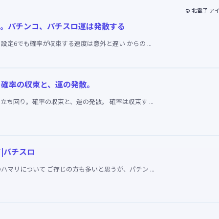
© 北電子 アイムジ
ン。パチンコ、パチスロ運は発散する
定6でも確率が収束する速度は意外と遅い からの ...
ー確率の収束と、運の発散。
ち回り。確率の収束と、運の発散。 確率は収束す ...
|パチスロ
マリについて ご存じの方も多いと思うが、パチン ...