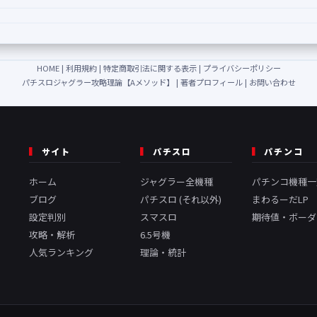
HOME
|
利用規約
|
特定商取引法に関する表示
|
プライバシーポリシー
パチスロジャグラー攻略理論【Aメソッド】
|
著者プロフィール
|
お問い合わせ
サイト
パチスロ
パチンコ
ホーム
ジャグラー全機種
パチンコ機種一
ブログ
パチスロ (それ以外)
まわるーだLP
設定判別
スマスロ
期待値・ボーダ
攻略・解析
6.5号機
人気ランキング
理論・統計