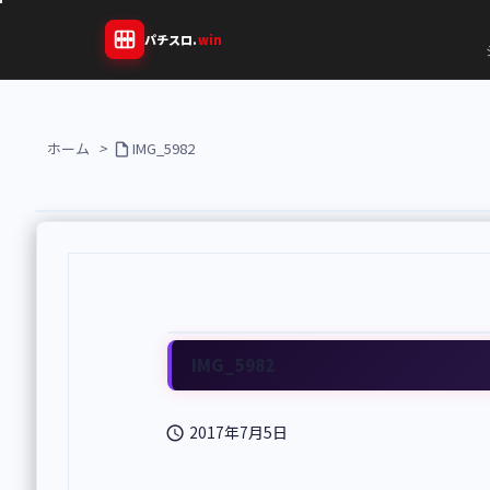
パチスロ.
win
ホーム
>
IMG_5982

IMG_5982
2017年7月5日
