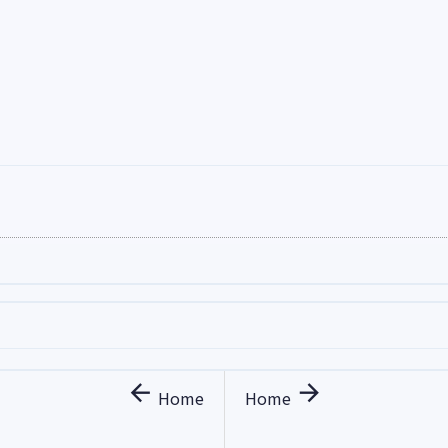


Home
Home