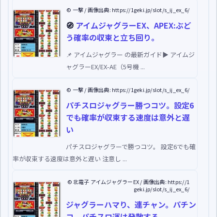
© 一撃 / 画像出典: https://1geki.jp/slot/s_ij_ex_6/
🧭
アイムジャグラーEX、APEX:ぶど
う確率の収束と立ち回り。
📌 アイムジャグラー の最新ガイド▶︎ アイムジ
ャグラーEX/EX-AE（5号機 ...
© 一撃 / 画像出典: https://1geki.jp/slot/s_ij_ex_6/
パチスロジャグラー勝つコツ。設定6
でも確率が収束する速度は意外と遅
い
パチスロジャグラーで勝つコツ。 設定6でも確
率が収束する速度は意外と遅い 注意し ...
© 北電子 アイムジャグラーEX / 画像出典: https://1
geki.jp/slot/s_ij_ex_6/
ジャグラーハマり、連チャン。パチン
コ、パチスロ運は発散する