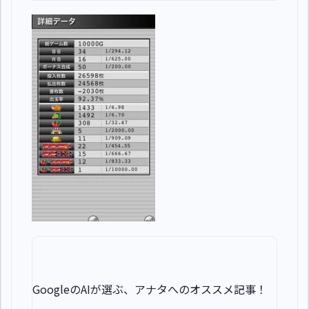
GoogleのAIが選ぶ、アナタへのオススメ記事！