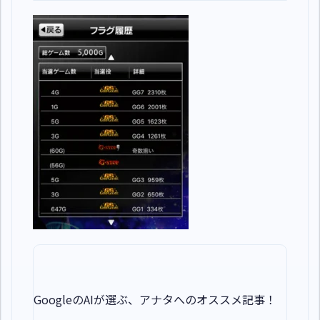
GoogleのAIが選ぶ、アナタへのオススメ記事！