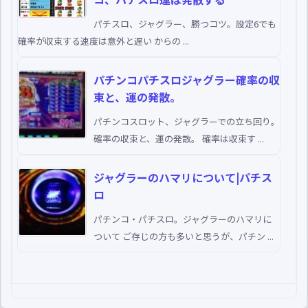
パチスロ、ジャグラー、勝つコツ。設定6でも
確率が収束する速度は意外と遅い からの ...
パチンコパチスロジャグラー確率の収
束と、運の発散。
パチンコスロット、ジャグラーでの立ち回り。
確率の収束と、運の発散。 確率は収束す ...
ジャグラーのハマリについて|パチス
ロ
パチンコ・パチスロ。ジャグラーのハマリに
ついて ご存じの方も多いと思うが、パチン ...