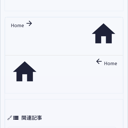


Home


Home
🔗
関連記事
