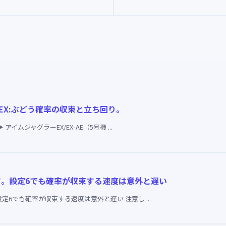
PEX:ぶどう確率の収束と立ち回り。
アイムジャグラーEX/EX-AE（5号機 ...
。設定6でも確率が収束する速度は意外と遅い
定6でも確率が収束する速度は意外と遅い 注意し ...