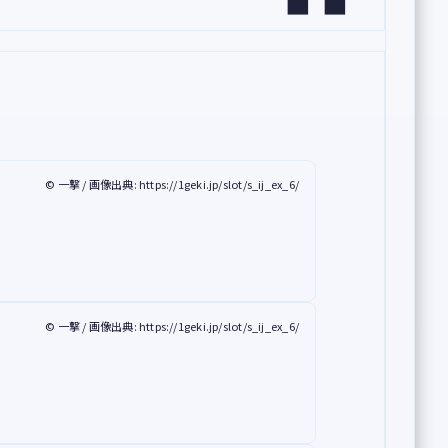
© 一撃 / 画像出典: https://1geki.jp/slot/s_ij_ex_6/
© 一撃 / 画像出典: https://1geki.jp/slot/s_ij_ex_6/