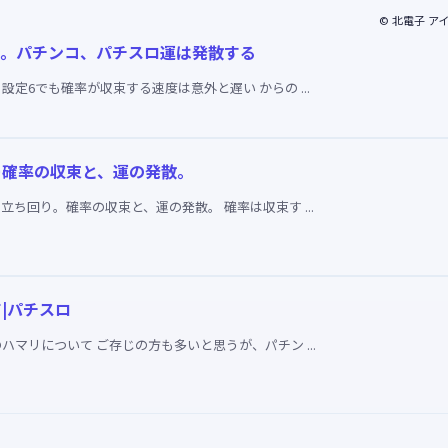
© 北電子 アイムジ
ン。パチンコ、パチスロ運は発散する
定6でも確率が収束する速度は意外と遅い からの ...
ー確率の収束と、運の発散。
ち回り。確率の収束と、運の発散。 確率は収束す ...
|パチスロ
マリについて ご存じの方も多いと思うが、パチン ...