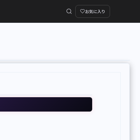
お気に入り