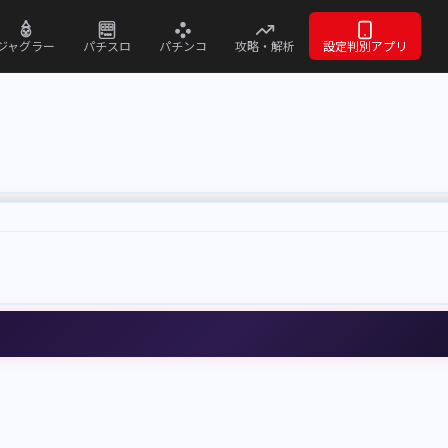
ジャグラー
パチスロ
パチンコ
攻略・解析
設定判別アプリ