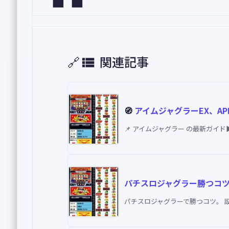
🔗
関連記事

🧭
アイムジャグラーEX、A
📌 アイムジャグラー の最新ガイド▶︎ 
パチスロジャグラー勝つコツ
パチスロジャグラーで勝つコツ。 設