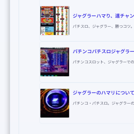
ジャグラーハマり、連チャ
パチスロ、ジャグラー、勝つコツ。設
パチンコパチスロジャグラ
パチンコスロット、ジャグラーでの立
ジャグラーのハマリについて
パチンコ・パチスロ。ジャグラーのハ