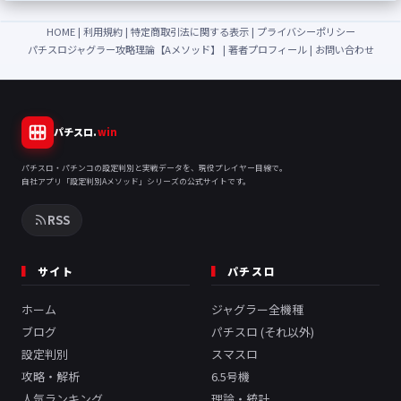
HOME
|
利用規約
|
特定商取引法に関する表示
|
プライバシーポリシー
パチスロジャグラー攻略理論【Aメソッド】
|
著者プロフィール
|
お問い合わせ
パチスロ.
win
パチスロ・パチンコの設定判別と実戦データを、現役プレイヤー目線で。
自社アプリ「設定判別Aメソッド」シリーズの公式サイトです。
RSS
サイト
パチスロ
ホーム
ジャグラー全機種
ブログ
パチスロ (それ以外)
設定判別
スマスロ
攻略・解析
6.5号機
人気ランキング
理論・統計