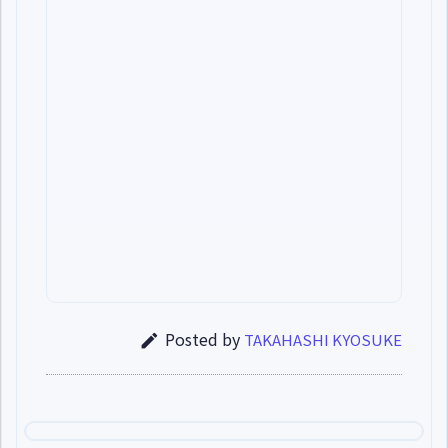
Posted by
TAKAHASHI KYOSUKE
