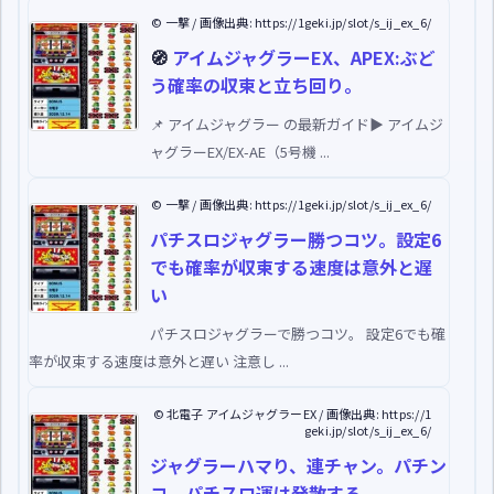
© 一撃 / 画像出典: https://1geki.jp/slot/s_ij_ex_6/
🧭
アイムジャグラーEX、APEX:ぶど
う確率の収束と立ち回り。
📌 アイムジャグラー の最新ガイド▶︎ アイムジ
ャグラーEX/EX-AE（5号機 ...
© 一撃 / 画像出典: https://1geki.jp/slot/s_ij_ex_6/
パチスロジャグラー勝つコツ。設定6
でも確率が収束する速度は意外と遅
い
パチスロジャグラーで勝つコツ。 設定6でも確
率が収束する速度は意外と遅い 注意し ...
© 北電子 アイムジャグラーEX / 画像出典: https://1
geki.jp/slot/s_ij_ex_6/
ジャグラーハマり、連チャン。パチン
コ、パチスロ運は発散する