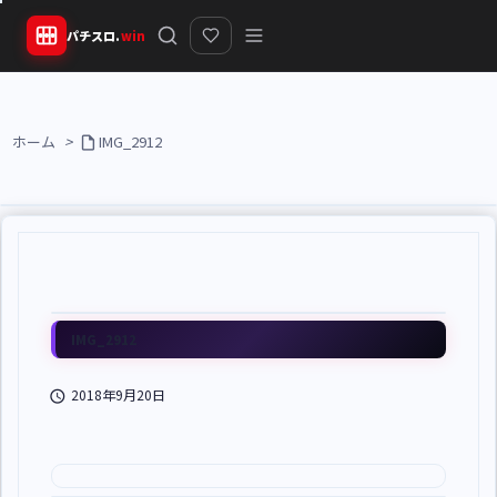
パチスロ.
win
ホーム
>
IMG_2912

IMG_2912
2018年9月20日
