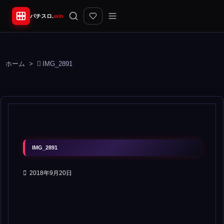
パチスロ.
win
ホーム
>

IMG_2891
IMG_2891

2018年9月20日