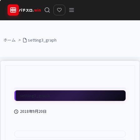
パチスロ.
win
ホーム
>
setting3_graph

setting3_graph
2018年9月20日
