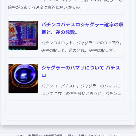
確率が収束する速度は意外と遅い からの ...
パチンコパチスロジャグラー確率の収
束と、運の発散。
パチンコスロット、ジャグラーでの立ち回り。
確率の収束と、運の発散。 確率は収束す ...
ジャグラーのハマリについて|パチス
ロ
パチンコ・パチスロ。ジャグラーのハマリに
ついて ご存じの方も多いと思うが、パチン ...
HOME
|
利用規約
|
特定商取引法に関する表示
|
プライバシーポリシー