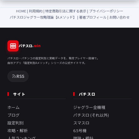
HOME
|
利用規約
|
特定商取引法に関する表示
|
プライバシーポリシー
パチスロジャグラー攻略理論【Aメソッド】
|
著者プロフィール
|
お問い合わせ
パチスロ.
win
パチスロ・パチンコの設定判別と実戦データを、現役プレイヤー目線で。
自社アプリ「設定判別Aメソッド」シリーズの公式サイトです。
RSS
サイト
パチスロ
ホーム
ジャグラー全機種
ブログ
パチスロ (それ以外)
設定判別
スマスロ
攻略・解析
6.5号機
人気ランキング
理論・統計