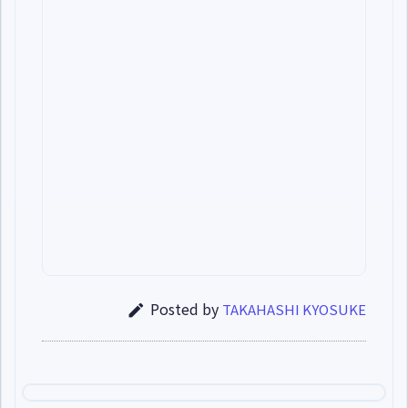
Posted by
TAKAHASHI KYOSUKE
