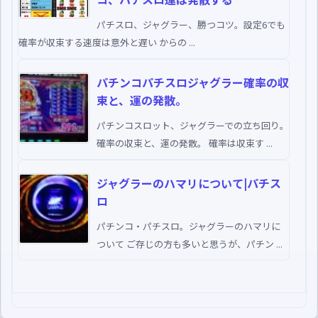
パチスロ、ジャグラー、勝つコツ。設定6でも
確率が収束する速度は意外と遅い からの ...
パチンコパチスロジャグラー確率の収
束と、運の発散。
パチンコスロット、ジャグラーでの立ち回り。
確率の収束と、運の発散。 確率は収束す ...
ジャグラーのハマリについて|パチス
ロ
パチンコ・パチスロ。ジャグラーのハマリに
ついて ご存じの方も多いと思うが、パチン ...