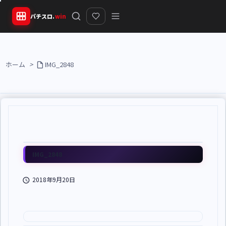
パチスロ.
win
ホーム
>
IMG_2848

IMG_2848
2018年9月20日
