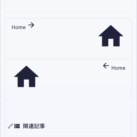


Home


Home
🔗
関連記事
