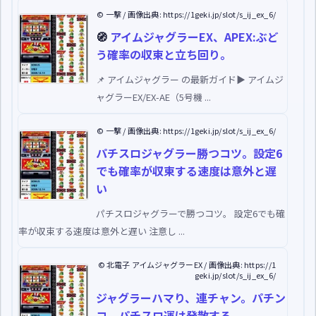
© 一撃 / 画像出典: https://1geki.jp/slot/s_ij_ex_6/
🧭
アイムジャグラーEX、APEX:ぶど
う確率の収束と立ち回り。
📌 アイムジャグラー の最新ガイド▶︎ アイムジ
ャグラーEX/EX-AE（5号機 ...
© 一撃 / 画像出典: https://1geki.jp/slot/s_ij_ex_6/
パチスロジャグラー勝つコツ。設定6
でも確率が収束する速度は意外と遅
い
パチスロジャグラーで勝つコツ。 設定6でも確
率が収束する速度は意外と遅い 注意し ...
© 北電子 アイムジャグラーEX / 画像出典: https://1
geki.jp/slot/s_ij_ex_6/
ジャグラーハマり、連チャン。パチン
コ、パチスロ運は発散する