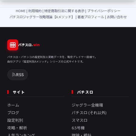
HOME
|
利用規約
|
特定商取引法に関する表示
|
プライバシーポリシー
パチスロジャグラー攻略理論【Aメソッド】
|
著者プロフィール
|
お問い合わせ
パチスロ.
win
パチスロ・パチンコの設定判別と実戦データを、現役プレイヤー目線で。
自社アプリ「設定判別Aメソッド」シリーズの公式サイトです。
RSS
サイト
パチスロ
ホーム
ジャグラー全機種
ブログ
パチスロ (それ以外)
設定判別
スマスロ
攻略・解析
6.5号機
人気ランキング
理論・統計