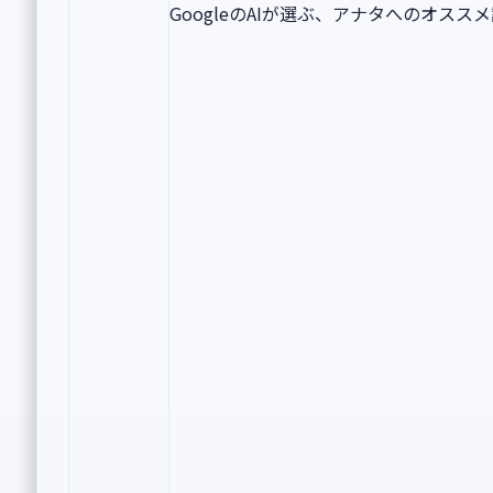
GoogleのAIが選ぶ、アナタへのオスス