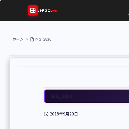
パチスロ.
win
ホーム
>
IMG_2830

IMG_2830
2018年9月20日
