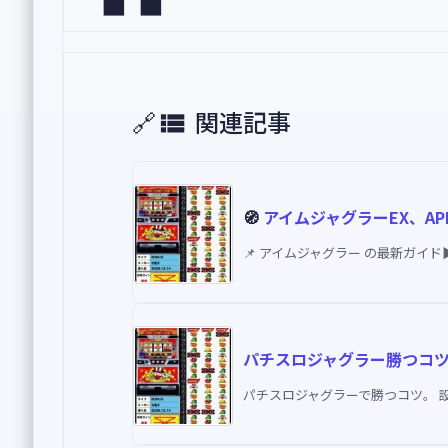
🔗
関連記事

🧭
アイムジャグラーEX、A
📌 アイムジャグラー の最新ガイド▶︎ 
パチスロジャグラー勝つコツ
パチスロジャグラーで勝つコツ。 設