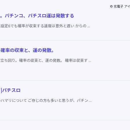
© 北電子 アイムジ
ン。パチンコ、パチスロ運は発散する
定6でも確率が収束する速度は意外と遅い からの ...
ー確率の収束と、運の発散。
ち回り。確率の収束と、運の発散。 確率は収束す ...
|パチスロ
マリについて ご存じの方も多いと思うが、パチン ...