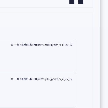
© 一撃 / 画像出典: https://1geki.jp/slot/s_ij_ex_6/
© 一撃 / 画像出典: https://1geki.jp/slot/s_ij_ex_6/