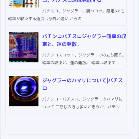
パチスロ、ジャグラー、勝つコツ。設定6でも
確率が収束する速度は意外と遅い からの ...
パチンコパチスロジャグラー確率の収
束と、運の発散。
パチンコスロット、ジャグラーでの立ち回り。
確率の収束と、運の発散。 確率は収束す ...
ジャグラーのハマリについて|パチス
ロ
パチンコ・パチスロ。ジャグラーのハマリに
ついて ご存じの方も多いと思うが、パチン ...