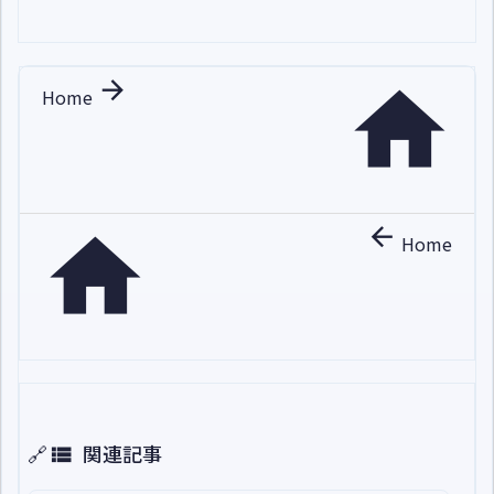


Home


Home
🔗
関連記事
