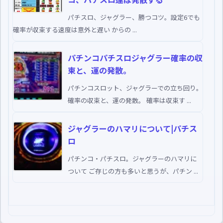
パチスロ、ジャグラー、勝つコツ。設定6でも
確率が収束する速度は意外と遅い からの ...
パチンコパチスロジャグラー確率の収
束と、運の発散。
パチンコスロット、ジャグラーでの立ち回り。
確率の収束と、運の発散。 確率は収束す ...
ジャグラーのハマリについて|パチス
ロ
パチンコ・パチスロ。ジャグラーのハマリに
ついて ご存じの方も多いと思うが、パチン ...