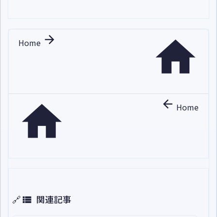


Home


Home
🔗
関連記事
