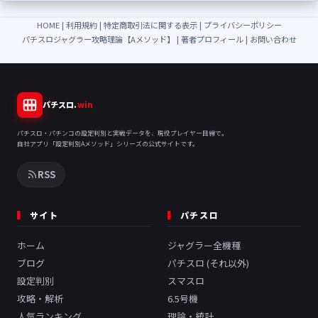
HOME
|
利用規約
|
特定商取引法に関する表示
|
プライバシーポリシー
パチスロジャグラー攻略理論【Aメソッド】
|
著者プロフィール
|
お問い合わせ
パチスロ.
win
パチスロ・パチンコの設定判別と実戦データを、現役プレイヤー目線で。
自社アプリ「設定判別Aメソッド」シリーズの公式サイトです。
RSS
サイト
パチスロ
ホーム
ジャグラー全機種
ブログ
パチスロ (それ以外)
設定判別
スマスロ
攻略・解析
6.5号機
人気ランキング
理論・統計