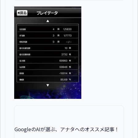
GoogleのAIが選ぶ、アナタへのオススメ記事！