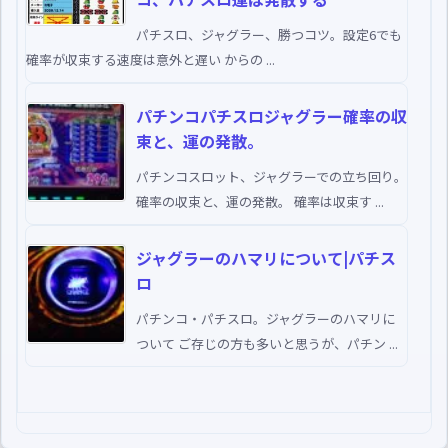
パチスロ、ジャグラー、勝つコツ。設定6でも
確率が収束する速度は意外と遅い からの ...
パチンコパチスロジャグラー確率の収
束と、運の発散。
パチンコスロット、ジャグラーでの立ち回り。
確率の収束と、運の発散。 確率は収束す ...
ジャグラーのハマリについて|パチス
ロ
パチンコ・パチスロ。ジャグラーのハマリに
ついて ご存じの方も多いと思うが、パチン ...