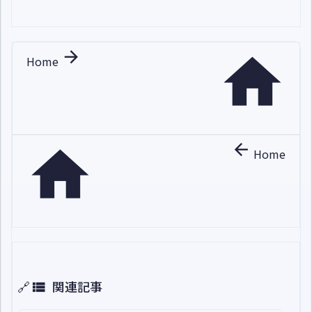


Home


Home
🔗
関連記事
