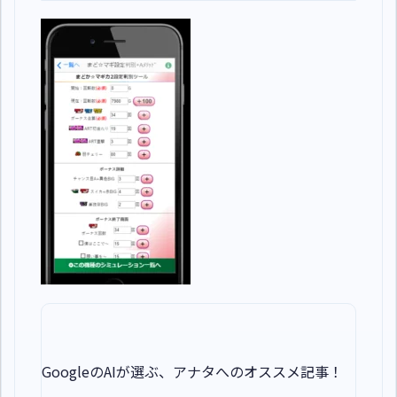
GoogleのAIが選ぶ、アナタへのオススメ記事！