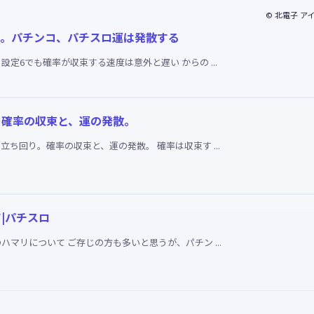
© 北電子 アイムジ
ン。パチンコ、パチスロ運は発散する
定6でも確率が収束する速度は意外と遅い からの ...
ー確率の収束と、運の発散。
ち回り。確率の収束と、運の発散。 確率は収束す ...
|パチスロ
マリについて ご存じの方も多いと思うが、パチン ...