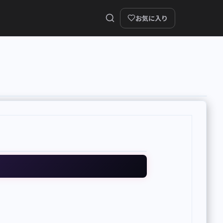
お気に入り