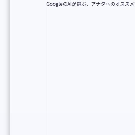
GoogleのAIが選ぶ、アナタへのオスス