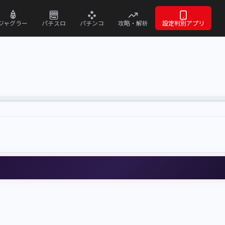
ジャグラー
パチスロ
パチンコ
攻略・解析
設定判別アプリ