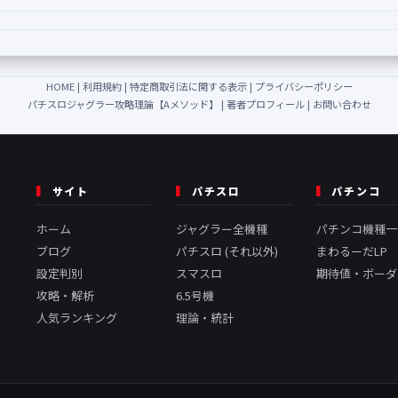
HOME
|
利用規約
|
特定商取引法に関する表示
|
プライバシーポリシー
パチスロジャグラー攻略理論【Aメソッド】
|
著者プロフィール
|
お問い合わせ
サイト
パチスロ
パチンコ
ホーム
ジャグラー全機種
パチンコ機種一
ブログ
パチスロ (それ以外)
まわるーだLP
設定判別
スマスロ
期待値・ボーダ
攻略・解析
6.5号機
人気ランキング
理論・統計