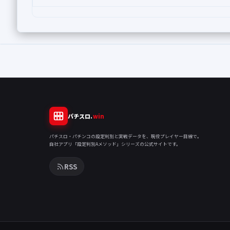
パチスロ.
win
パチスロ・パチンコの設定判別と実戦データを、現役プレイヤー目線で。
自社アプリ「設定判別Aメソッド」シリーズの公式サイトです。
RSS