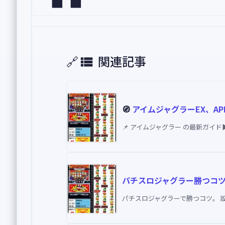
🔗
関連記事

🧭
アイムジャグラーEX、A
📌 アイムジャグラー の最新ガイド▶︎ 
パチスロジャグラー勝つコツ
パチスロジャグラーで勝つコツ。 設