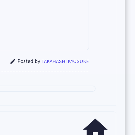
Posted by
TAKAHASHI KYOSUKE

