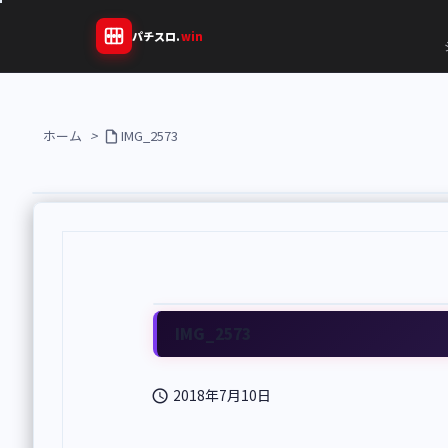
パチスロ.
win
ホーム
>
IMG_2573

IMG_2573
2018年7月10日
