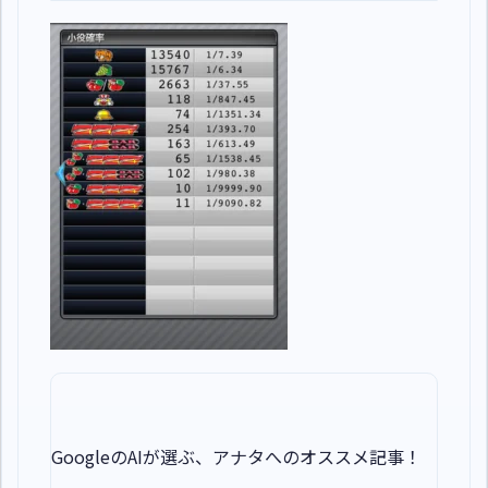
GoogleのAIが選ぶ、アナタへのオススメ記事！