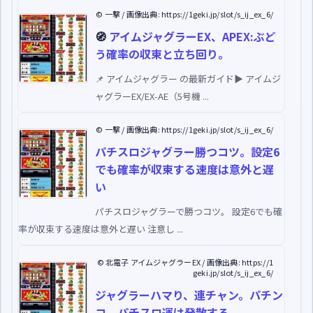
© 一撃 / 画像出典: https://1geki.jp/slot/s_ij_ex_6/
🧭
アイムジャグラーEX、APEX:ぶど
う確率の収束と立ち回り。
📌 アイムジャグラー の最新ガイド▶︎ アイムジ
ャグラーEX/EX-AE（5号機 ...
© 一撃 / 画像出典: https://1geki.jp/slot/s_ij_ex_6/
パチスロジャグラー勝つコツ。設定6
でも確率が収束する速度は意外と遅
い
パチスロジャグラーで勝つコツ。 設定6でも確
率が収束する速度は意外と遅い 注意し ...
© 北電子 アイムジャグラーEX / 画像出典: https://1
geki.jp/slot/s_ij_ex_6/
ジャグラーハマり、連チャン。パチン
コ、パチスロ運は発散する