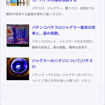
パチスロ、ジャグラー、勝つコツ。設定6でも
確率が収束する速度は意外と遅い からの ...
パチンコパチスロジャグラー確率の収
束と、運の発散。
パチンコスロット、ジャグラーでの立ち回り。
確率の収束と、運の発散。 確率は収束す ...
ジャグラーのハマリについて|パチス
ロ
パチンコ・パチスロ。ジャグラーのハマリに
ついて ご存じの方も多いと思うが、パチン ...