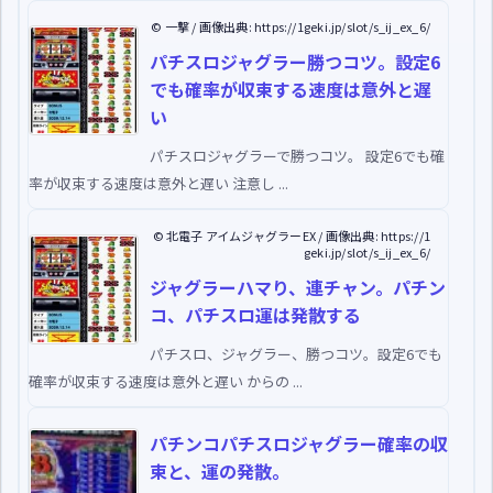
© 一撃 / 画像出典: https://1geki.jp/slot/s_ij_ex_6/
パチスロジャグラー勝つコツ。設定6
でも確率が収束する速度は意外と遅
い
パチスロジャグラーで勝つコツ。 設定6でも確
率が収束する速度は意外と遅い 注意し ...
© 北電子 アイムジャグラーEX / 画像出典: https://1
geki.jp/slot/s_ij_ex_6/
ジャグラーハマり、連チャン。パチン
コ、パチスロ運は発散する
パチスロ、ジャグラー、勝つコツ。設定6でも
確率が収束する速度は意外と遅い からの ...
パチンコパチスロジャグラー確率の収
束と、運の発散。