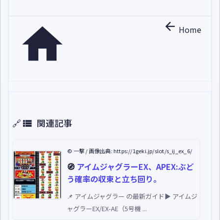


Home
🔗
関連記事

© 一撃 / 画像出典: https://1geki.jp/slot/s_ij_ex_6/
🧭
アイムジャグラーEX、APEX:ぶど
う確率の収束と立ち回り。
📌 アイムジャグラー の最新ガイド▶︎ アイムジ
ャグラーEX/EX-AE（5号機 ...