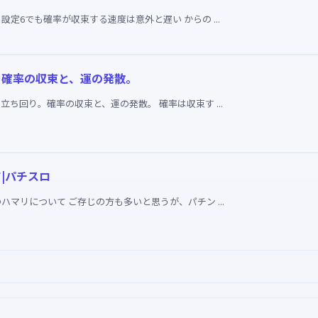
定6でも確率が収束する速度は意外と遅い からの ...
ー確率の収束と、運の発散。
ち回り。確率の収束と、運の発散。 確率は収束す ...
|パチスロ
マリについて ご存じの方も多いと思うが、パチン ...