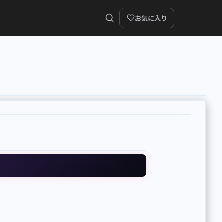
お気に入り