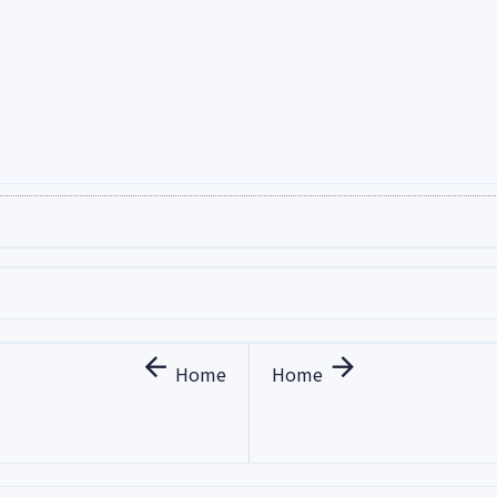


Home
Home