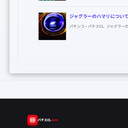
ジャグラーのハマリについて
パチンコ・パチスロ。ジャグラーのハ
パチスロ.
win