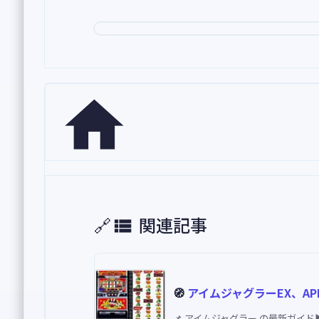

🔗
関連記事

🧭
アイムジャグラーEX、A
📌 アイムジャグラー の最新ガイド▶︎ 