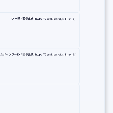
© 一撃 / 画像出典: https://1geki.jp/slot/s_ij_ex_6/
ャグラーEX / 画像出典: https://1geki.jp/slot/s_ij_ex_6/