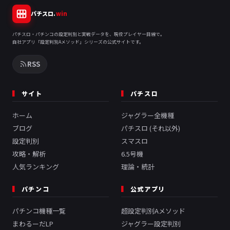
パチスロ.
win
パチスロ・パチンコの設定判別と実戦データを、現役プレイヤー目線で。
自社アプリ「設定判別Aメソッド」シリーズの公式サイトです。
RSS
サイト
パチスロ
ホーム
ジャグラー全機種
ブログ
パチスロ (それ以外)
設定判別
スマスロ
攻略・解析
6.5号機
人気ランキング
理論・統計
パチンコ
公式アプリ
パチンコ機種一覧
超設定判別Aメソッド
まわるーだLP
ジャグラー設定判別