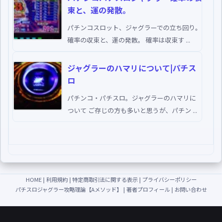
束と、運の発散。
パチンコスロット、ジャグラーでの立ち回り。
確率の収束と、運の発散。 確率は収束す ...
ジャグラーのハマリについて|パチス
ロ
パチンコ・パチスロ。ジャグラーのハマリに
ついて ご存じの方も多いと思うが、パチン ...
HOME
|
利用規約
|
特定商取引法に関する表示
|
プライバシーポリシー
パチスロジャグラー攻略理論【Aメソッド】
|
著者プロフィール
|
お問い合わせ