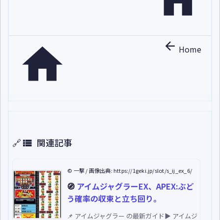


Home
🔗
関連記事

© 一撃 / 画像出典: https://1geki.jp/slot/s_ij_ex_6/
🧭
アイムジャグラーEX、APEX:ぶど
う確率の収束と立ち回り。
📌 アイムジャグラー の最新ガイド▶︎ アイムジ