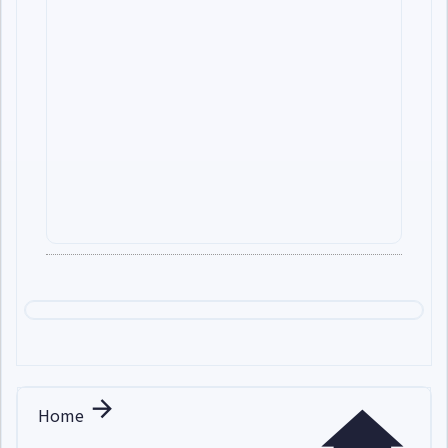


Home