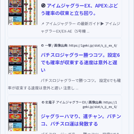
🧭
アイムジャグラーEX、APEX:ぶど
う確率の収束と立ち回り。
📌 アイムジャグラー の最新ガイド▶︎ アイムジ
ャグラーEX/EX-AE（5号機 ...
© 一撃 / 画像出典: https://1geki.jp/slot/s_ij_ex_6/
パチスロジャグラー勝つコツ。設定6
でも確率が収束する速度は意外と遅
い
パチスロジャグラーで勝つコツ。 設定6でも確
率が収束する速度は意外と遅い 注意し ...
© 北電子 アイムジャグラーEX / 画像出典: https://1
geki.jp/slot/s_ij_ex_6/
ジャグラーハマり、連チャン。パチン
コ、パチスロ運は発散する