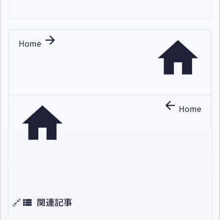


Home


Home
🔗
関連記事
