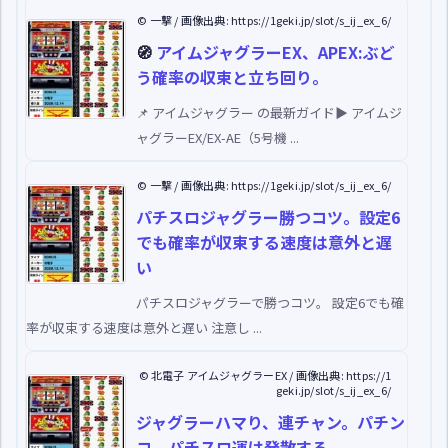
© 一撃 / 画像出典: https://1geki.jp/slot/s_ij_ex_6/
🧭
アイムジャグラーEX、APEX:ぶど
う確率の収束と立ち回り。
📌 アイムジャグラー の最新ガイド▶︎ アイムジ
ャグラーEX/EX-AE（5号機 ...
© 一撃 / 画像出典: https://1geki.jp/slot/s_ij_ex_6/
パチスロジャグラー勝つコツ。設定6
でも確率が収束する速度は意外と遅
い
パチスロジャグラーで勝つコツ。 設定6でも確
率が収束する速度は意外と遅い 注意し ...
© 北電子 アイムジャグラーEX / 画像出典: https://1
geki.jp/slot/s_ij_ex_6/
ジャグラーハマり、連チャン。パチン
コ、パチスロ運は発散する