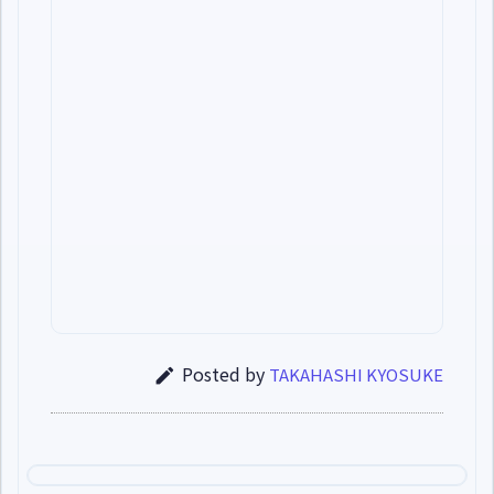
Posted by
TAKAHASHI KYOSUKE
