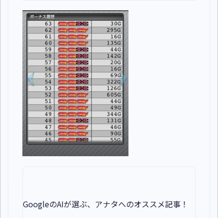
GoogleのAIが選ぶ、アナタへのオススメ記事！