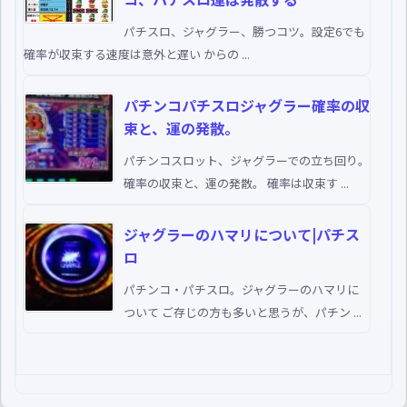
パチスロ、ジャグラー、勝つコツ。設定6でも
確率が収束する速度は意外と遅い からの ...
パチンコパチスロジャグラー確率の収
束と、運の発散。
パチンコスロット、ジャグラーでの立ち回り。
確率の収束と、運の発散。 確率は収束す ...
ジャグラーのハマリについて|パチス
ロ
パチンコ・パチスロ。ジャグラーのハマリに
ついて ご存じの方も多いと思うが、パチン ...