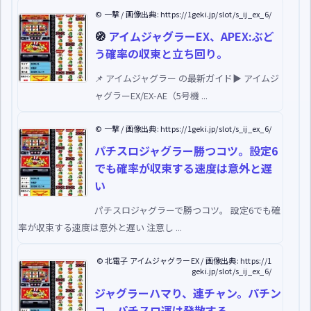
© 一撃 / 画像出典: https://1geki.jp/slot/s_ij_ex_6/
🧭
アイムジャグラーEX、APEX:ぶど
う確率の収束と立ち回り。
📌 アイムジャグラー の最新ガイド▶︎ アイムジ
ャグラーEX/EX-AE（5号機 ...
© 一撃 / 画像出典: https://1geki.jp/slot/s_ij_ex_6/
パチスロジャグラー勝つコツ。設定6
でも確率が収束する速度は意外と遅
い
パチスロジャグラーで勝つコツ。 設定6でも確
率が収束する速度は意外と遅い 注意し ...
© 北電子 アイムジャグラーEX / 画像出典: https://1
geki.jp/slot/s_ij_ex_6/
ジャグラーハマり、連チャン。パチン
コ、パチスロ運は発散する