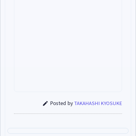
Posted by
TAKAHASHI KYOSUKE
