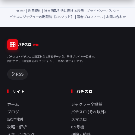
HOME
|
利用規約
|
特定商取引法に関する表示
|
プライバシーポリシー
パチスロジャグラー攻略理論【Aメソッド】
|
著者プロフィール
|
お問い合わせ
パチスロ.
win
パチスロ・パチンコの設定判別と実戦データを、現役プレイヤー目線で。
自社アプリ「設定判別Aメソッド」シリーズの公式サイトです。
RSS
サイト
パチスロ
ホーム
ジャグラー全機種
ブログ
パチスロ (それ以外)
設定判別
スマスロ
攻略・解析
6.5号機
人気ランキング
理論・統計