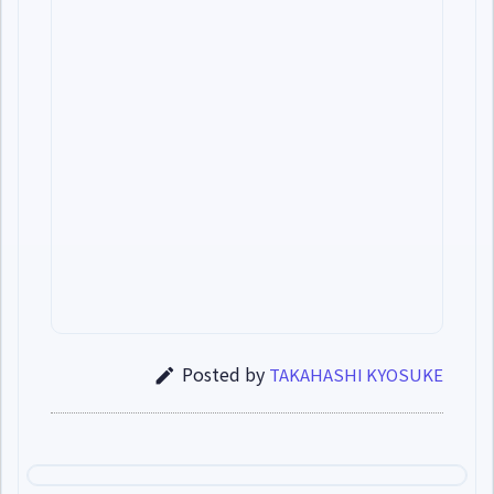
Posted by
TAKAHASHI KYOSUKE
