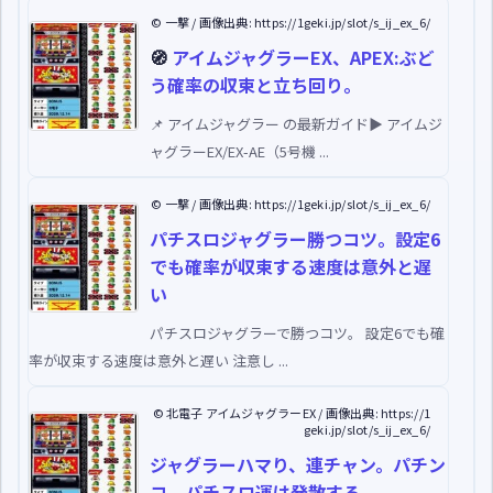
© 一撃 / 画像出典: https://1geki.jp/slot/s_ij_ex_6/
🧭
アイムジャグラーEX、APEX:ぶど
う確率の収束と立ち回り。
📌 アイムジャグラー の最新ガイド▶︎ アイムジ
ャグラーEX/EX-AE（5号機 ...
© 一撃 / 画像出典: https://1geki.jp/slot/s_ij_ex_6/
パチスロジャグラー勝つコツ。設定6
でも確率が収束する速度は意外と遅
い
パチスロジャグラーで勝つコツ。 設定6でも確
率が収束する速度は意外と遅い 注意し ...
© 北電子 アイムジャグラーEX / 画像出典: https://1
geki.jp/slot/s_ij_ex_6/
ジャグラーハマり、連チャン。パチン
コ、パチスロ運は発散する