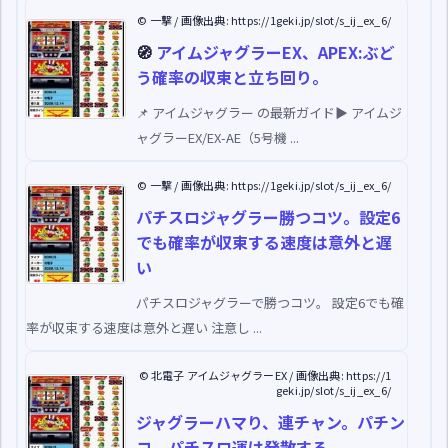
© 一撃 / 画像出典: https://1geki.jp/slot/s_ij_ex_6/
🧭
アイムジャグラーEX、APEX:ぶど
う確率の収束と立ち回り。
📌 アイムジャグラー の最新ガイド▶︎ アイムジ
ャグラーEX/EX-AE（5号機 ...
© 一撃 / 画像出典: https://1geki.jp/slot/s_ij_ex_6/
パチスロジャグラー勝つコツ。設定6
でも確率が収束する速度は意外と遅
い
パチスロジャグラーで勝つコツ。 設定6でも確
率が収束する速度は意外と遅い 注意し ...
© 北電子 アイムジャグラーEX / 画像出典: https://1
geki.jp/slot/s_ij_ex_6/
ジャグラーハマり、連チャン。パチン
コ、パチスロ運は発散する