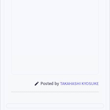
Posted by
TAKAHASHI KYOSUKE
