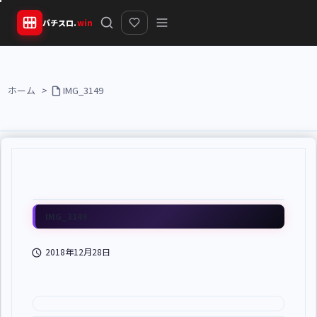
パチスロ.
win
ホーム
>
IMG_3149

IMG_3149
2018年12月28日
