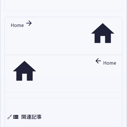


Home


Home
🔗
関連記事
