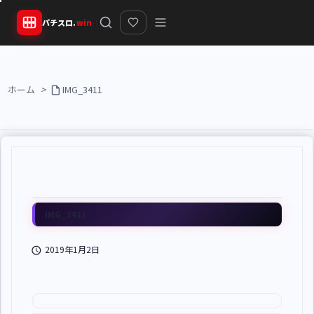
パチスロ.
win
ホーム
>
IMG_3411

IMG_3411
2019年1月2日
