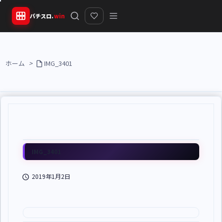
パチスロ.
win
ホーム
>
IMG_3401

IMG_3401
2019年1月2日
