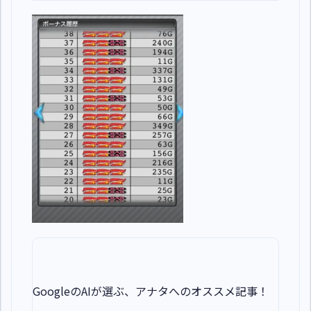
GoogleのAIが選ぶ、アナタへのオススメ記事！