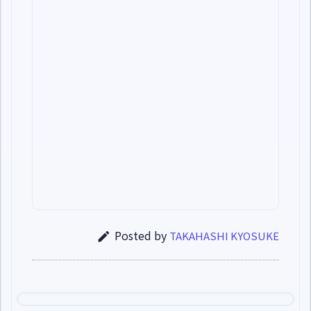
Posted by
TAKAHASHI KYOSUKE
