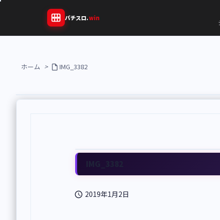
パチスロ.
win
ホーム
>
IMG_3382

IMG_3382
2019年1月2日
