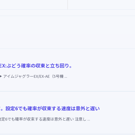
PEX:ぶどう確率の収束と立ち回り。
アイムジャグラーEX/EX-AE（5号機 ...
。設定6でも確率が収束する速度は意外と遅い
定6でも確率が収束する速度は意外と遅い 注意し ...