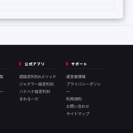
公式アプリ
サポート
覧
超設定判別Aメソッド
運営者情報
ジャグラー設定判別
プライバシーポリシ
ー
ハナハナ設定判別
ー
まわるーだ
利用規約
お問い合わせ
サイトマップ