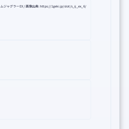
ャグラーEX / 画像出典: https://1geki.jp/slot/s_ij_ex_6/