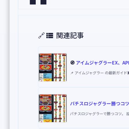
🔗
関連記事

🧭
アイムジャグラーEX、A
📌 アイムジャグラー の最新ガイド▶︎ 
パチスロジャグラー勝つコツ
パチスロジャグラーで勝つコツ。 設