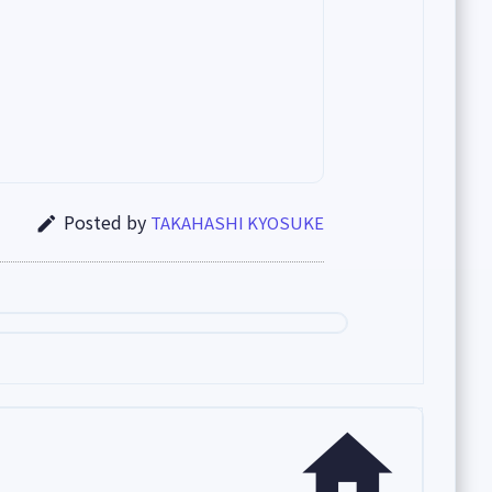
Posted by
TAKAHASHI KYOSUKE

