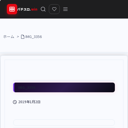
パチスロ.
win
ホーム
>
IMG_3356

IMG_3356
2019年1月2日
