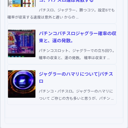
パチスロ、ジャグラー、勝つコツ。設定6でも
確率が収束する速度は意外と遅い からの ...
パチンコパチスロジャグラー確率の収
束と、運の発散。
パチンコスロット、ジャグラーでの立ち回り。
確率の収束と、運の発散。 確率は収束す ...
ジャグラーのハマリについて|パチス
ロ
パチンコ・パチスロ。ジャグラーのハマリに
ついて ご存じの方も多いと思うが、パチン ...