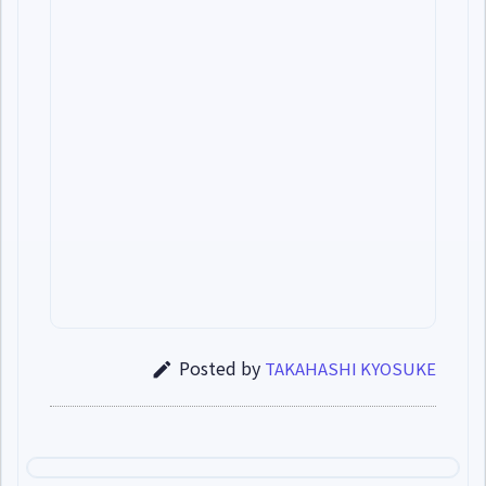
Posted by
TAKAHASHI KYOSUKE
