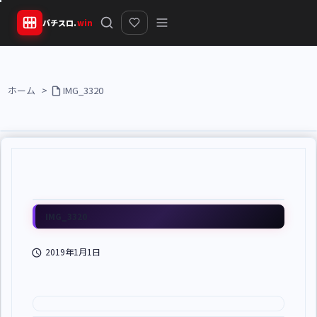
パチスロ.
win
ホーム
>
IMG_3320

IMG_3320
2019年1月1日
