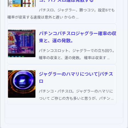
パチスロ、ジャグラー、勝つコツ。設定6でも
確率が収束する速度は意外と遅い からの ...
パチンコパチスロジャグラー確率の収
束と、運の発散。
パチンコスロット、ジャグラーでの立ち回り。
確率の収束と、運の発散。 確率は収束す ...
ジャグラーのハマリについて|パチス
ロ
パチンコ・パチスロ。ジャグラーのハマリに
ついて ご存じの方も多いと思うが、パチン ...