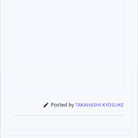
Posted by
TAKAHASHI KYOSUKE
