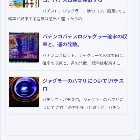
パチスロ、ジャグラー、勝つコツ。設定6でも
確率が収束する速度は意外と遅い からの ...
パチンコパチスロジャグラー確率の収
束と、運の発散。
パチンコスロット、ジャグラーでの立ち回り。
確率の収束と、運の発散。 確率は収束す ...
ジャグラーのハマリについて|パチス
ロ
パチンコ・パチスロ。ジャグラーのハマリに
ついて ご存じの方も多いと思うが、パチン ...