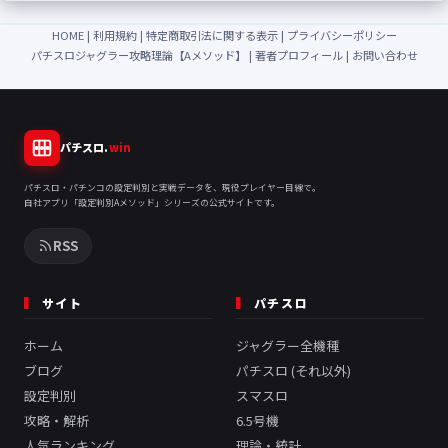
HOME
|
利用規約
|
特定商取引法に関する表示
|
プライバシーポリシー
パチスロジャグラー攻略理論【Aメソッド】
|
著者プロフィール
|
お問い合わせ
パチスロ.
win
パチスロ・パチンコの設定判別と実戦データを、現役プレイヤー目線で。
自社アプリ「設定判別Aメソッド」シリーズの公式サイトです。
RSS
サイト
パチスロ
ホーム
ジャグラー全機種
ブログ
パチスロ (それ以外)
設定判別
スマスロ
攻略・解析
6.5号機
人気ランキング
理論・統計