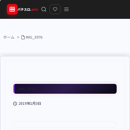
パチスロ.
win
ホーム
>
IMG_3976

IMG_3976
2019年1月3日
