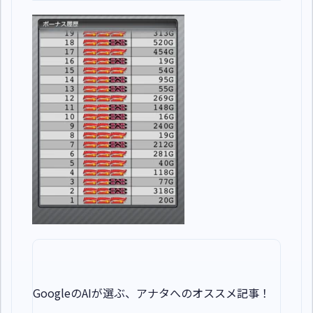
GoogleのAIが選ぶ、アナタへのオススメ記事！