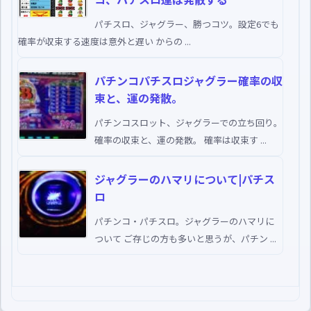
パチスロ、ジャグラー、勝つコツ。設定6でも
確率が収束する速度は意外と遅い からの ...
パチンコパチスロジャグラー確率の収
束と、運の発散。
パチンコスロット、ジャグラーでの立ち回り。
確率の収束と、運の発散。 確率は収束す ...
ジャグラーのハマリについて|パチス
ロ
パチンコ・パチスロ。ジャグラーのハマリに
ついて ご存じの方も多いと思うが、パチン ...