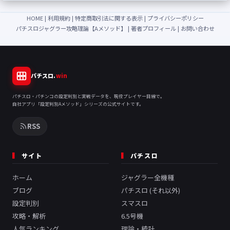
HOME
|
利用規約
|
特定商取引法に関する表示
|
プライバシーポリシー
パチスロジャグラー攻略理論【Aメソッド】
|
著者プロフィール
|
お問い合わせ
パチスロ.
win
パチスロ・パチンコの設定判別と実戦データを、現役プレイヤー目線で。
自社アプリ「設定判別Aメソッド」シリーズの公式サイトです。
RSS
サイト
パチスロ
ホーム
ジャグラー全機種
ブログ
パチスロ (それ以外)
設定判別
スマスロ
攻略・解析
6.5号機
人気ランキング
理論・統計