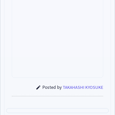
Posted by
TAKAHASHI KYOSUKE
